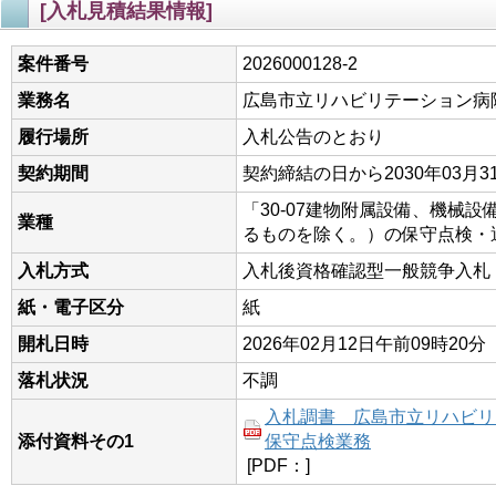
[入札見積結果情報]
案件番号
2026000128-2
業務名
広島市立リハビリテーション病
履行場所
入札公告のとおり
契約期間
契約締結の日から2030年03月3
「30-07建物附属設備、機械
業種
るものを除く。）の保守点検・
入札方式
入札後資格確認型一般競争入札
紙・電子区分
紙
開札日時
2026年02月12日午前09時20分
落札状況
不調
入札調書 広島市立リハビリ
添付資料その1
保守点検業務
[PDF：]