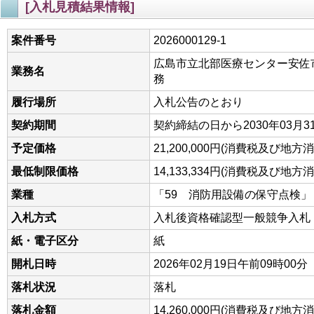
[入札見積結果情報]
案件番号
2026000129-1
広島市立北部医療センター安佐
業務名
務
履行場所
入札公告のとおり
契約期間
契約締結の日から2030年03月3
予定価格
21,200,000円(消費税及び地
最低制限価格
14,133,334円(消費税及び地
業種
「59 消防用設備の保守点検」
入札方式
入札後資格確認型一般競争入札
紙・電子区分
紙
開札日時
2026年02月19日午前09時00分
落札状況
落札
落札金額
14,260,000円(消費税及び地