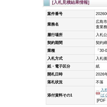
[入札見積結果情報]
案件番号
20260
広島
業務名
査業務
履行場所
入札
契約期間
契約締
業種
「30
入札方式
入札
紙・電子区分
紙
開札日時
2026
落札状況
不落
入
添付資料その1
ば
[PDF