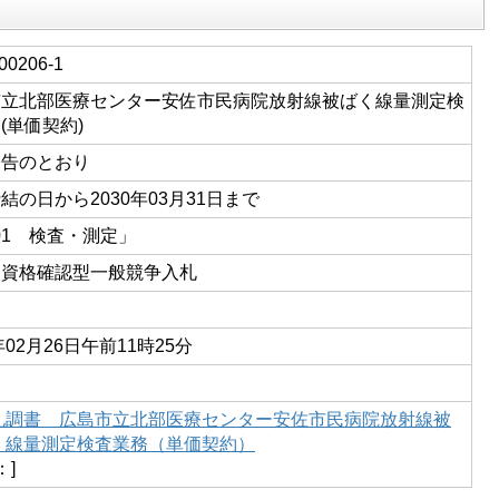
00206-1
市立北部医療センター安佐市民病院放射線被ばく線量測定検
(単価契約)
公告のとおり
結の日から2030年03月31日まで
-01 検査・測定」
後資格確認型一般競争入札
年02月26日午前11時25分
札調書 広島市立北部医療センター安佐市民病院放射線被
く線量測定検査業務（単価契約）
：]