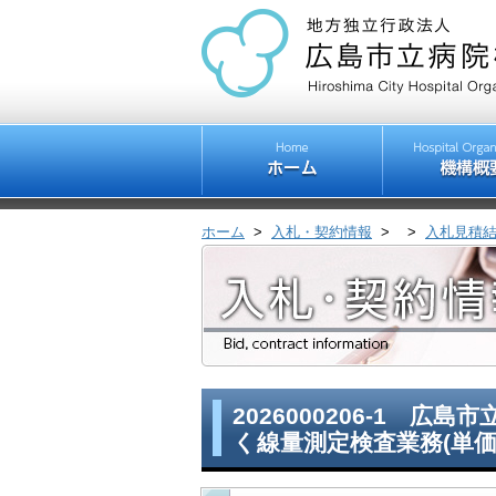
ホーム
>
入札・契約情報
>
>
入札見積
2026000206-1 
く線量測定検査業務(単価