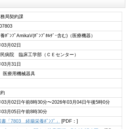
事務局契約課
07803
ﾎﾟﾝﾌﾟAmikaV(ﾎﾟﾝﾌﾟﾎﾙﾀﾞｰ含む)（医療機器）
年03月02日
市民病院 臨床工学部（ＣＥセンター）
年03月31日
02 医療用機械器具
契約
6年03月02日午前8時30分〜2026年03月04日午後5時0分
年03月05日午前8時30分
書「7803 経腸栄養ﾎﾟﾝﾌﾟ」
[PDF：]