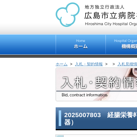
ホーム
>
入札・契約情報
>
>
入札見積
2025007803 経腸栄養ﾎﾟ
器）