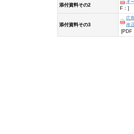
オ
添付資料その2
F：]
広
添付資料その3
改正
[PDF