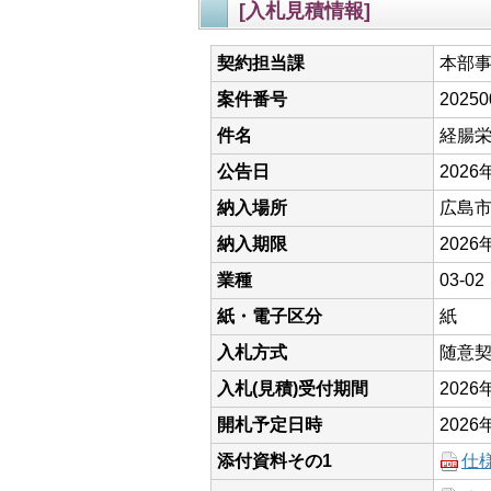
[入札見積情報]
契約担当課
本部
案件番号
20250
件名
経腸栄養
公告日
2026
納入場所
広島
納入期限
2026
業種
03-
紙・電子区分
紙
入札方式
随意
入札(見積)受付期間
202
開札予定日時
2026
添付資料その1
仕様