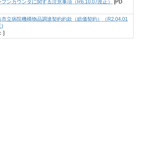
ープンカウンタに関する注意事項（R6.10.07改正）
[PD
島市立病院機構物品調達契約約款（総価契約）（R2.04.01
)
：]