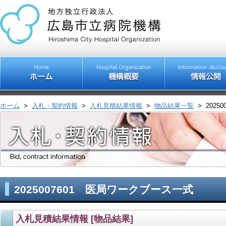
ホーム
>
入札・契約情報
>
入札見積結果情報
>
物品結果一覧
>
202
2025007601 医局ワークブース一式
入札見積結果情報 [物品結果]