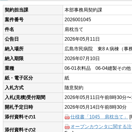
契約担当課
本部事務局契約課
案件番号
2026001045
件名
肩枕当て
公告日
2026年05月11日
納入場所
広島市民病院 東8Ａ病棟（事
納入期限
2026年07月10日
業種
06-01衣料品 06-04縫製その他
紙・電子区分
紙
入札方式
随意契約
入札(見積)受付期間
2026年05月11日午前8時30分〜
開札予定日時
2026年05月14日午前8時30分
添付資料その1
仕様書「1045 肩枕当て」
[
オープンカウンタに関する注意事
添付資料その2