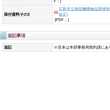
F：]
広島市立病院機構物品調達契約
添付資料その3
改正)
[PDF：]
追記事項
追記
※見本は本部事務局契約課にあ