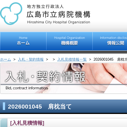
ホーム
>
入札・契約情報
>
>
入札見積情報一覧
>
2026001045 肩枕
2026001045 肩枕当て
[入札見積情報]