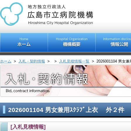
ホーム
>
入札・契約情報
>
>
入札見積情報一覧
>
2026001104 男
2026001104 男女兼用ｽｸﾗﾌﾞ上衣 外２件
[入札見積情報]