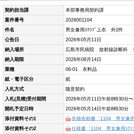
契約担当課
本部事務局契約課
案件番号
2026001104
件名
男女兼用ｽｸﾗﾌﾞ上衣 外2件
公告日
2026年05月11日
納入場所
広島市民病院 放射線診断科 
納入期限
2026年08月14日
業種
06-01 衣料品
紙・電子区分
紙
入札方式
随意契約
入札(見積)受付期間
2026年05月11日午前8時30分〜
開札予定日時
2026年05月14日午前8時30分
添付資料その1
見積依頼書「1104 男女兼用
添付資料その2
仕様書「1104 男女兼用ｽｸ