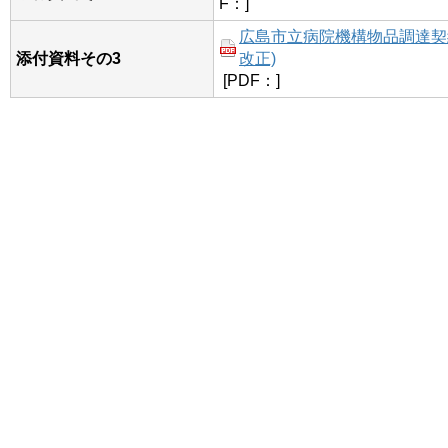
F：]
広島市立病院機構物品調達契約
添付資料その3
改正)
[PDF：]