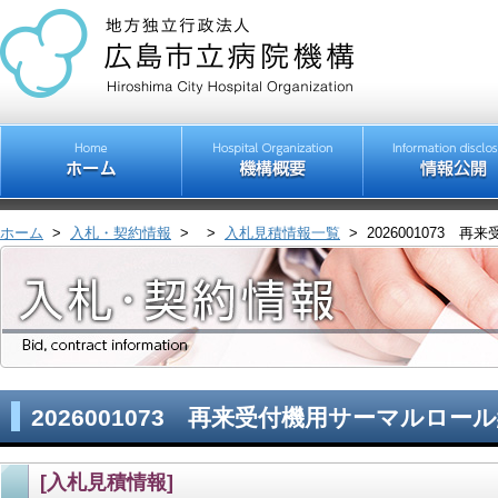
ホーム
>
入札・契約情報
>
>
入札見積情報一覧
>
2026001073 
2026001073 再来受付機用サーマルロー
[入札見積情報]