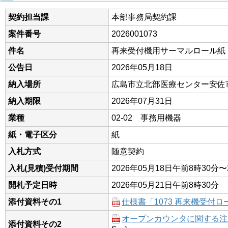
契約担当課
本部事務局契約課
案件番号
2026001073
件名
再来受付機用サーマルロール紙
公告日
2026年05月18日
納入場所
広島市立北部医療センター安佐
納入期限
2026年07月31日
業種
02-02 事務用機器
紙・電子区分
紙
入札方式
随意契約
入札(見積)受付期間
2026年05月18日午前8時30分〜
開札予定日時
2026年05月21日午前8時30分
添付資料その1
仕様書「1073 再来機受付ロ
オープンカウンタに関する注意事
添付資料その2