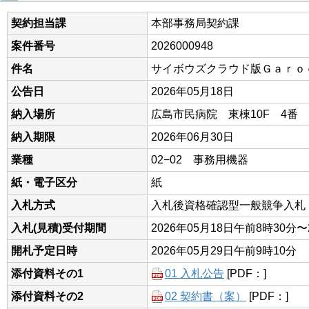
契約担当課
本部事務局契約課
案件番号
2026000948
件名
サイボウズクラウド版Ｇａｒｏ
公告日
2026年05月18日
納入場所
広島市民病院 東棟10F 4番 
納入期限
2026年06月30日
業種
02−02 事務用機器
紙・電子区分
紙
入札方式
入札後資格確認型一般競争入札
入札(見積)受付期間
2026年05月18日午前8時30分〜
開札予定日時
2026年05月29日午前9時10分
添付資料その1
01 入札公告
[PDF：]
添付資料その2
02 契約書（案）
[PDF：]