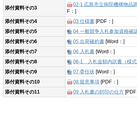
02-1 広島市立病院機構物
添付資料その3
F：]
添付資料その4
03 仕様書
[PDF：]
添付資料その5
04 一般競争入札参加資格確
添付資料その6
05 出荷確約書
[Word：]
添付資料その7
06 入札書
[Word：]
添付資料その8
06-1 入札金額内訳書（様
添付資料その9
07 委任状
[Word：]
添付資料その10
08 留意事項
[PDF：]
添付資料その11
09 入札書の封印の仕方
[PDF