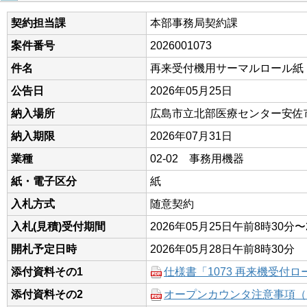
契約担当課
本部事務局契約課
案件番号
2026001073
件名
再来受付機用サーマルロール紙
公告日
2026年05月25日
納入場所
広島市立北部医療センター安佐
納入期限
2026年07月31日
業種
02-02 事務用機器
紙・電子区分
紙
入札方式
随意契約
入札(見積)受付期間
2026年05月25日午前8時30分〜
開札予定日時
2026年05月28日午前8時30分
添付資料その1
仕様書「1073 再来機受付ロ
添付資料その2
オープンカウンタ注意事項（R8