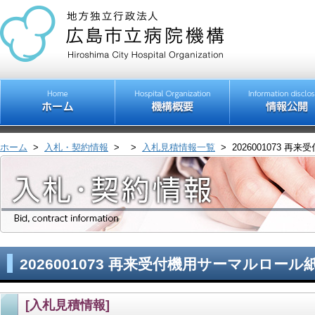
ホーム
>
入札・契約情報
>
>
入札見積情報一覧
>
2026001073 
2026001073 再来受付機用サーマルロール
[入札見積情報]