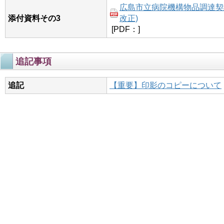
広島市立病院機構物品調達契約
添付資料その3
改正)
[PDF：]
追記事項
追記
【重要】印影のコピーについて