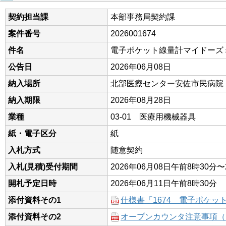
契約担当課
本部事務局契約課
案件番号
2026001674
件名
電子ポケット線量計マイドーズ
公告日
2026年06月08日
納入場所
北部医療センター安佐市民病院
納入期限
2026年08月28日
業種
03-01 医療用機械器具
紙・電子区分
紙
入札方式
随意契約
入札(見積)受付期間
2026年06月08日午前8時30分〜
開札予定日時
2026年06月11日午前8時30分
添付資料その1
仕様書「1674 電子ポケッ
添付資料その2
オープンカウンタ注意事項（R8