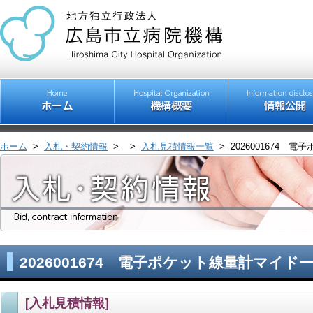
ホーム
>
入札・契約情報
>
>
入札見積情報一覧
>
2026001674
2026001674 電子ポケット線量計マイ
[入札見積情報]