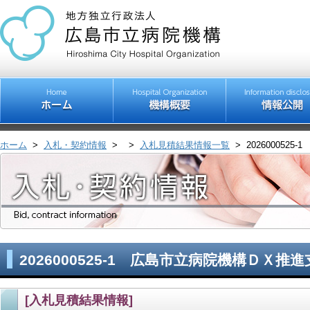
ホーム
>
入札・契約情報
>
>
入札見積結果情報一覧
>
20260005
2026000525-1 広島市立病院機構ＤＸ推
[入札見積結果情報]