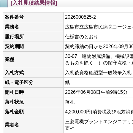
[入札見積結果情報]
案件番号
2026000525-2
業務名
広島市立広島市民病院コージェ
履行場所
仕様書のとおり
契約期間
契約締結の日から2026年09月3
30-07 建物附属設備、機械
業種
るものを除く。）の保守点検・
入札方式
入札後資格確認型一般競争入札
紙・電子区分
紙
開札日時
2026年06月08日午前9時15分
落札状況
落札
落札金額
4,200,000円(消費税及び地
三菱電機プラントエンジニアリ
業者名
支社