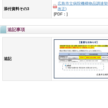
広島市立病院機構物品調達契約
添付資料その3
改正)
[PDF：]
追記事項
追記