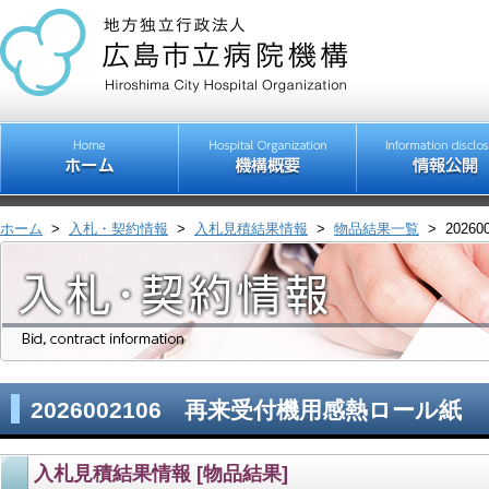
ホーム
>
入札・契約情報
>
入札見積結果情報
>
物品結果一覧
>
202
2026002106 再来受付機用感熱ロール紙
入札見積結果情報 [物品結果]