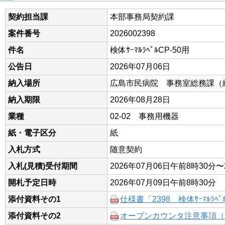
契約担当課
本部事務局契約課
案件番号
2026002398
件名
検体ｻｰﾏﾙﾗﾍﾞﾙCP-50用
公告日
2026年07月06日
納入場所
広島市民病院 事務室総務課（
納入期限
2026年08月28日
業種
02-02 事務用機器
紙・電子区分
紙
入札方式
随意契約
入札(見積)受付期間
2026年07月06日午前8時30分〜
開札予定日時
2026年07月09日午前8時30分
添付資料その1
仕様書「2398 検体ｻｰﾏﾙﾗﾍﾞ
添付資料その2
オープンカウンタ注意事項（R8