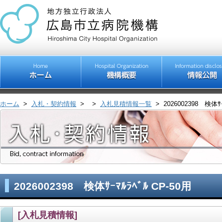
ホーム
>
入札・契約情報
>
>
入札見積情報一覧
>
2026002398 検体ｻｰ
2026002398 検体ｻｰﾏﾙﾗﾍﾞﾙ CP-50用
[入札見積情報]