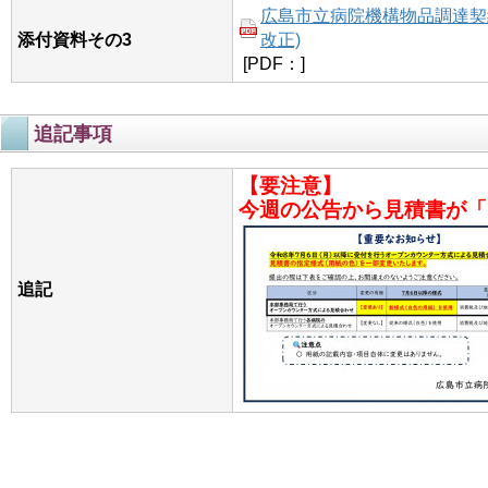
広島市立病院機構物品調達契約
添付資料その3
改正)
[PDF：]
追記事項
【要注意】
今週の公告から見積書が「
追記