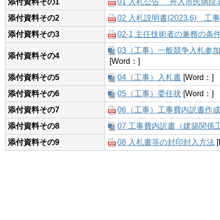
添付資料その1
01 入札公告 舟入市民病
添付資料その2
02 入札説明書(2023.6) 工事
添付資料その3
02-1 主任技術者の兼務の
03（工事）一般競争入札参
添付資料その4
[Word：]
添付資料その5
04（工事）入札書
[Word：]
添付資料その6
05（工事）委任状
[Word：]
添付資料その7
06（工事）工事費内訳書作
添付資料その8
07 工事費内訳書（建築関係
添付資料その9
08 入札書等の封印封入方法
[