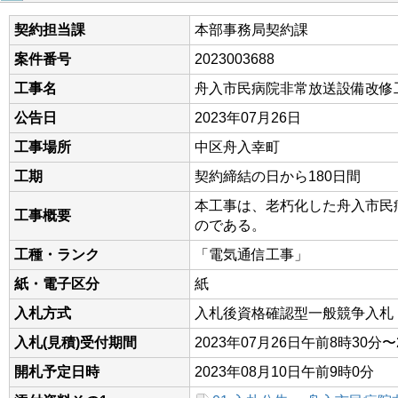
契約担当課
本部事務局契約課
案件番号
2023003688
工事名
舟入市民病院非常放送設備改修
公告日
2023年07月26日
工事場所
中区舟入幸町
工期
契約締結の日から180日間
本工事は、老朽化した舟入市民
工事概要
のである。
工種・ランク
「電気通信工事」
紙・電子区分
紙
入札方式
入札後資格確認型一般競争入札
入札(見積)受付期間
2023年07月26日午前8時30分〜
開札予定日時
2023年08月10日午前9時0分