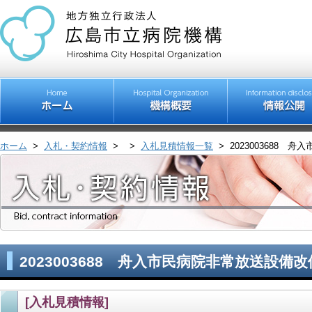
ホーム
>
入札・契約情報
>
>
入札見積情報一覧
>
2023003688
2023003688 舟入市民病院非常放送設備
[入札見積情報]