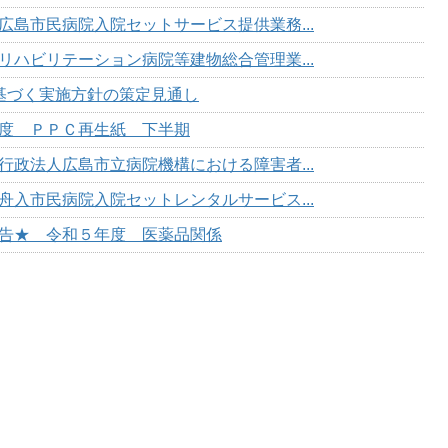
広島市民病院入院セットサービス提供業務...
リハビリテーション病院等建物総合管理業...
に基づく実施方針の策定見通し
度 ＰＰＣ再生紙 下半期
行政法人広島市立病院機構における障害者...
舟入市民病院入院セットレンタルサービス...
告★ 令和５年度 医薬品関係