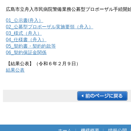
広島市立舟入市民病院警備業務公募型プロポーザル手続開
01_公示書(舟入）
02_公募型プロポーザル実施要領（舟入）
03_様式（舟入）
04_仕様書（舟入）
05_契約書・契約約款等
06_契約保証金関係
【結果公表】（令和６年２月９日）
結果公表
ホーム
｜
機構概要
｜
情報公開