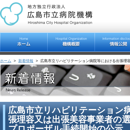
ホーム
>
新着情報
>
広島市立リハビリテーション病院等における出張理容
広島市立リハビリテーション
張理容又は出張美容事業者の選
プロポーザル手続開始の公示