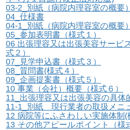
03-2_別紙（病院内理容室の概要
04_仕様書
04-1_別紙（病院内理容室の概要
05_参加表明書（様式１）
06 出張理容又は出張美容サービ
式２）
07_見学申込書（様式３）
08_質問書(様式４）
09_企画提案書（様式５）
10 事業（会社）概要（様式６）
11_出張理容又は出張美容の具体
11-1_別紙 現行業者の取扱メ
12 病院等にふさわしい実施体制
13 その他アピールポイント（様