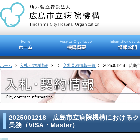
ホーム
>
入札・契約情報
>
>
入札見積情報一覧
>
2025001218 
2025001218 広島市立病院機構におけ
業務（VISA・Master）