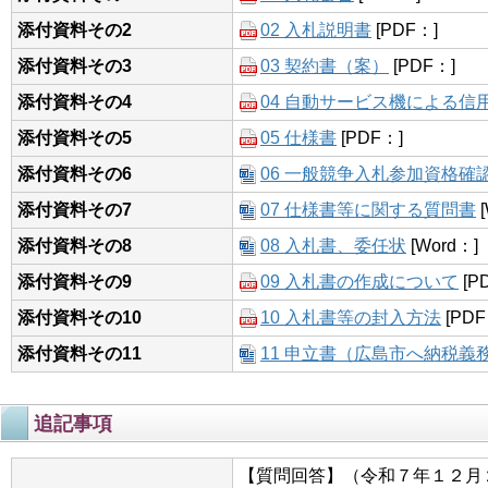
添付資料その2
02 入札説明書
[PDF：]
添付資料その3
03 契約書（案）
[PDF：]
添付資料その4
04 自動サービス機による信
添付資料その5
05 仕様書
[PDF：]
添付資料その6
06 一般競争入札参加資格確
添付資料その7
07 仕様書等に関する質問書
[
添付資料その8
08 入札書、委任状
[Word：]
添付資料その9
09 入札書の作成について
[P
添付資料その10
10 入札書等の封入方法
[PDF
添付資料その11
11 申立書（広島市へ納税義
追記事項
【質問回答】（令和７年１２月