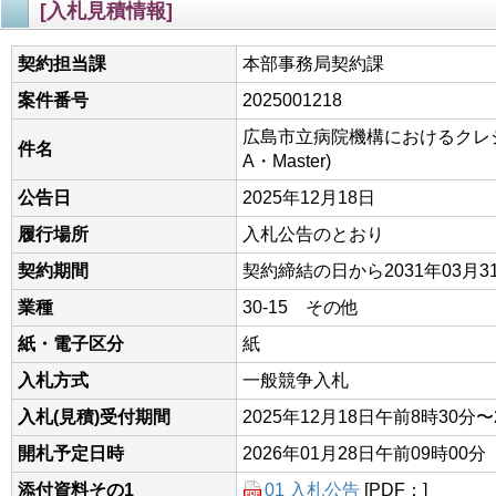
[入札見積情報]
契約担当課
本部事務局契約課
案件番号
2025001218
広島市立病院機構におけるクレジ
件名
A・Master)
公告日
2025年12月18日
履行場所
入札公告のとおり
契約期間
契約締結の日から2031年03月3
業種
30-15 その他
紙・電子区分
紙
入札方式
一般競争入札
入札(見積)受付期間
2025年12月18日午前8時30分〜
開札予定日時
2026年01月28日午前09時00分
添付資料その1
01 入札公告
[PDF：]