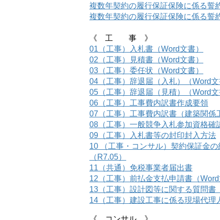
複数年契約の履行保証保険に係る誓
複数年契約の履行保証保険に係る誓
《 工 事 》
01（工事）入札書（Word文書）
02（工事）見積書（Word文書）
03（工事）委任状（Word文書）
04（工事）辞退届（入札）（Word
05（工事）辞退届（見積）（Word
06（工事）工事費内訳書作成要領
07（工事）工事費内訳書（建築関係工
08（工事）一般競争入札参加資格確
09（工事）入札書等の封印封入方法
10 （工事・コンサル）契約保証金
（R7.05）
11（共通）免税事業者届出書
12（工事）前払金支払申請書（Wor
13（工事）設計図等に関する質問書（
14（工事）建設工事に係る現場代理
《 コンサル 》