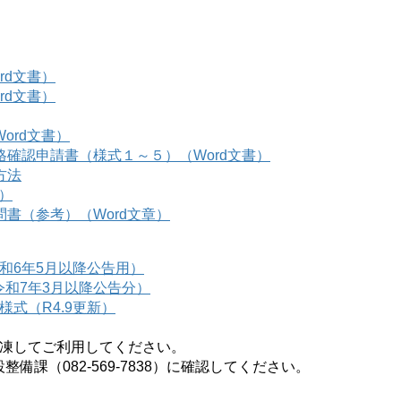
rd文書）
rd文書）
ord文書）
格確認申請書（様式１～５）（Word文書）
方法
書）
書（参考）（Word文章）
和6年5月以降公告用）
和7年3月以降公告分）
式（R4.9更新）
凍してご利用してください。
（082-569-7838）に確認してください。