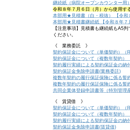
継続紙（病院オープンカウンター用
令和８年７月６日（月）から使用す
本部用★見積書（白・税抜） 【令和
本部用★見積書継続紙 【令和８年７
【注意事項】見積書も継続紙もA5
ください。
《 業務委託 》
契約保証金について（単価契約）（R7.
契約保証金について（複数年契約）（R.7
契約履行実績による契約保証金の納
契約保証金免除申請書(業務委託)
複数年契約の履行保証保険に係る誓
複数年契約の履行保証保険に係る誓
共同企業体登録申請書等（特別管理
《 賃貸借 》
契約保証金について（単価契約）（R7.
契約保証金について（複数年契約）（R.7
契約履行実績による契約保証金の納
契約保証金免除申請書(賃貸借)