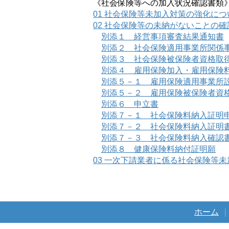
《社会保険等への加入状況確認書類
01 社会保険等未加入対策の強化に
02 社会保険等の未納がないことの
別添１ 経営事項審査結果通知書
別添２ 社会保険適用事業所関係
別添３ 社会保険被保険者資格取
別添４ 雇用保険加入・雇用保険
別添５－１ 雇用保険適用事業所
別添５－２ 雇用保険被保険者資
別添６ 申立書
別添７－１ 社会保険料納入証明
別添７－２ 社会保険料納入証明
別添７－３ 社会保険料納入確認
別添８ 健康保険料納付証明願
03 一次下請業者に係る社会保険等
ホーム