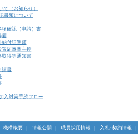
》
ついて（お知らせ）
確認書類について
事項確認（申請）書
得届
料納付証明願
設置届事業主控
格取得等通知書
申請書
書
書
未加入対策手続フロー
｜
機構概要
｜
情報公開
｜
職員採用情報
｜
入札･契約情報