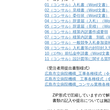
01（コンサル）入札書（Word文書）
02（コンサル）見積書（Word文書）
03（コンサル）委任状（Word文書）
04（コンサル）辞退届（入札）（Wo
05（コンサル）辞退届（見積）（Wo
06（コンサル）積算内訳書作成要領
07（コンサル）積算内訳書 別紙（W
08（コンサル）一般競争入札参加資
09（コンサル）入札書等の封印封入
10（ｺﾝｻﾙ）前払金申請書（Word文
11（コンサル）設計図等に関する質問
《受注者用提出書類様式》
広島市立病院機構_工事各種様式（令
広島市立病院機構 工事各種様式（令
広島市立病院機構_コンサル業務各種様
ZIP形式で圧縮していますので解
書類の記入や提出については施設整備課