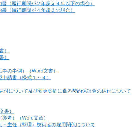
約書（履行期間が２年超え４年以下の場合）
約書（履行期間が４年超えの場合）
文書）
文書）
事の事例）（Word文書）
認申請書（様式１～４）
の納付について及び変更契約に係る契約保証金の納付について
d文書）
参考）（Word文章）
人・主任（監理）技術者の雇用関係について