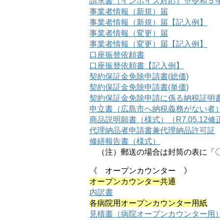
請求書（インボイス対応）※令和５
事業者情報（新規）届
事業者情報（新規）届【記入例】
事業者情報（変更）届
事業者情報（変更）届【記入例】
口座振替依頼書
口座振替依頼書【記入例】
契約保証金免除申請書(総価)
契約保証金免除申請書(単価)
契約保証金免除申請に係る納税証明
申立書（広島市へ納税義務がない者
商品説明願書（様式）（R7.05.12修
代理納品者申請書兼代理納品許可証
修繕報告書（様式）
（注）郵送の場合は封筒の表に「〇
《 オープンカウンター 》
オープンカウンター共通
内訳書
各病院用オープンカウンター用紙
見積書（病院オープンカウンター用