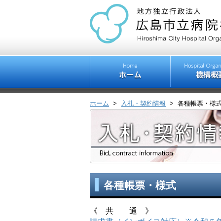
ホーム
>
入札・契約情報
>
各種帳票・様
各種帳票・様式
《 共 通 》