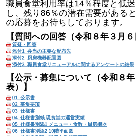
職員食堂利用率は14％程度と低
し、残り86％の潜在需要がある
の応募をお待ちしております。
【質問への回答（令和８年３月６
質疑・回答
添付1_弁当の主要な配布先
添付2_厨房機器配置図
添付3_職員食堂リニューアルに関するアンケートの結果
【公示・募集について（令和８年
表）】
01_公示書
02_募集要項
03_仕様書
04_仕様書別紙 現食堂の運営実績
05_仕様書別添1 メニュー・食数・厨房機器
06_仕様書別添2 10階平面図