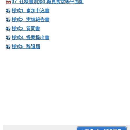
07_仕様書別添3 職員食堂等平面図
様式1_参加申込書
様式2_実績報告書
様式3_質問書
様式4_提案提出書
様式5_辞退届